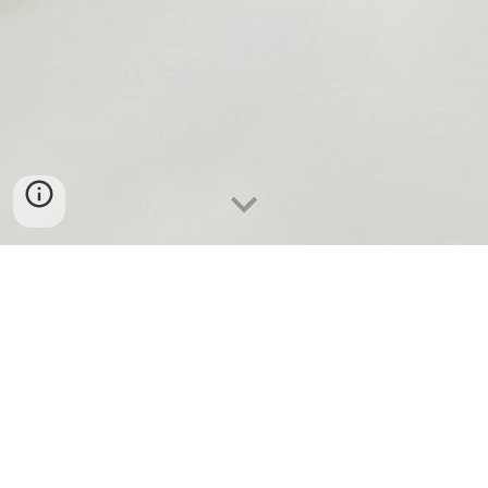
Фондация
“
Социално отговорна
музика
” подпомага български
музикални изпълнители да